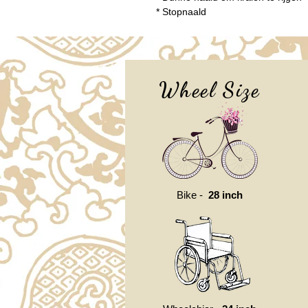
* Stopnaald
Wheel Size
Bike -
28 inch