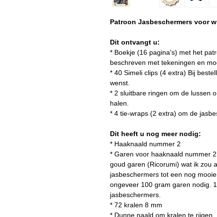
Patroon Jasbeschermers voor wi
Dit ontvangt u:
* Boekje (16 pagina's) met het pat
beschreven met tekeningen en moo
* 40 Simeli clips (4 extra) Bij best
wenst.
* 2 sluitbare ringen om de lussen 
halen.
* 4 tie-wraps (2 extra) om de jasb
Dit heeft u nog meer nodig:
* Haaknaald nummer 2
* Garen voor haaknaald nummer 2 (
goud garen (Ricorumi) wat ik zou
jasbeschermers tot een nog mooier 
ongeveer 100 gram garen nodig. 1
jasbeschermers.
* 72 kralen 8 mm ​
* Dunne naald om kralen te rijgen