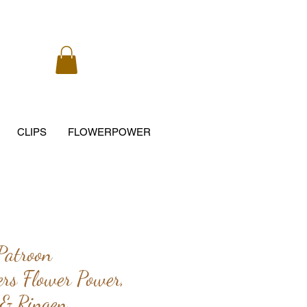
CLIPS
FLOWERPOWER
Patroon
ers Flower Power,
 & Ringen