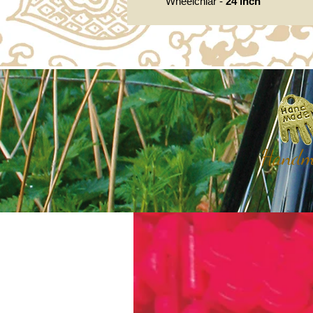
Wheelchiar -
24 inch
Handma