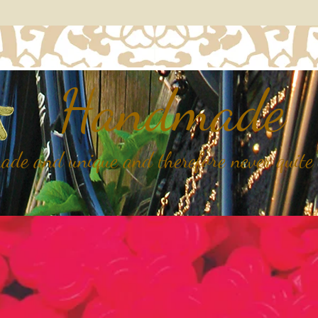
Handmade
de and unique and therefore never quite 