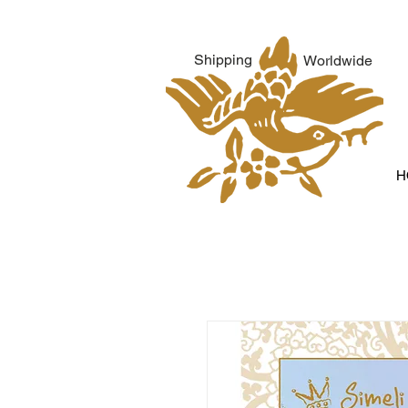
Shipping
Worldwide
H